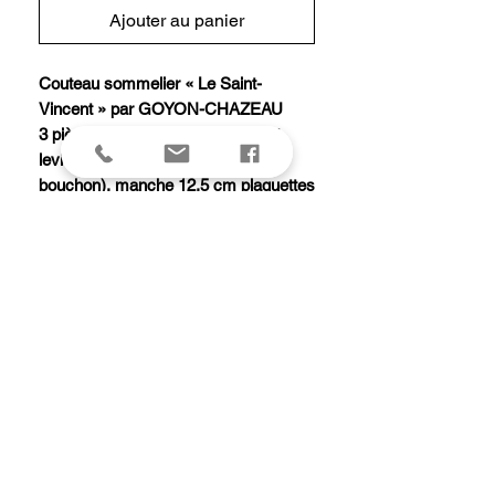
Ajouter au panier
Couteau sommelier « Le Saint-
Vincent » par GOYON-CHAZEAU
3 pièces (lame acier 14C28N mat,
levier avec décapsuleur, tire-
bouchon), manche 12,5 cm plaquettes
stamina, 2 mitres inox mat, avec étui
cuir.
Livré en coffret liège en forme de
bouchon.