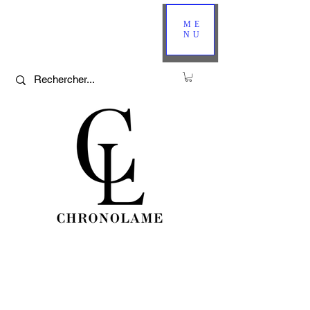
ME
NU