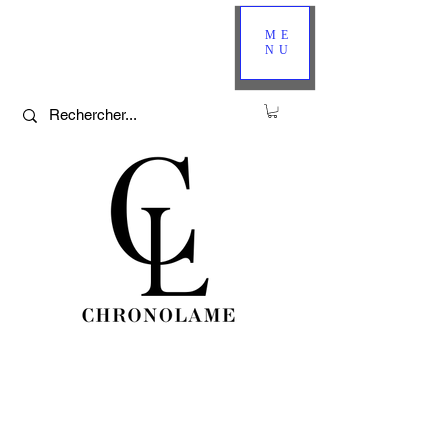
ME
NU