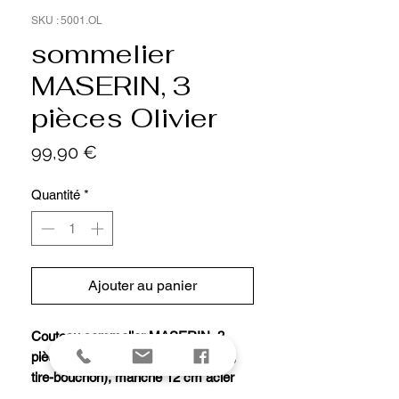
SKU : 5001.OL
sommelier
MASERIN, 3
pièces Olivier
Prix
99,90 €
Quantité
*
Ajouter au panier
Couteau sommelier MASERIN, 3
pièces (lame coupe-capsule, levier,
tire-bouchon), manche 12 cm acier
inox avec plaquettes olivier.