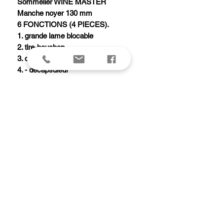
Sommelier WINE MASTER
Manche noyer 130 mm
6 FONCTIONS (4 PIECES).
1. grande lame blocable
2. tire-bouchon
3. double levier avec :
4. - décapsuleur
5. lame coupe-capsule
6. anneau
Livré avec étui cuir.