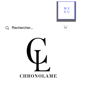
ME
NU