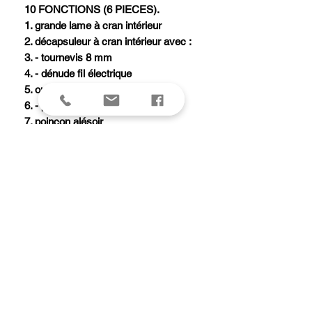
10 FONCTIONS (6 PIECES).
1. grande lame à cran intérieur
2. décapsuleur à cran intérieur avec :
3. - tournevis 8 mm
4. - dénude fil électrique
5. ouvre-boîtes avec :
6. - petit tournevis 3 mm
7. poinçon alésoir
8. tire-bouchon
9. scie à bois
10. anneau