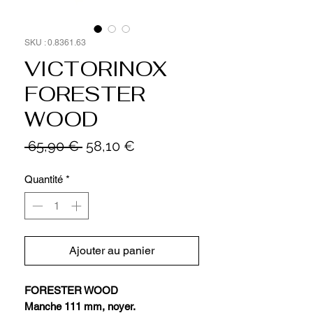
SKU : 0.8361.63
VICTORINOX
FORESTER
WOOD
Prix
Prix
 65,90 € 
58,10 €
original
promotionnel
Quantité
*
Ajouter au panier
FORESTER WOOD
Manche 111 mm, noyer.