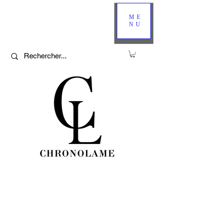
ME
NU