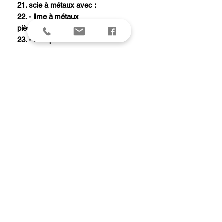
21. scie à métaux avec :
22. - lime à métaux
pièce multi-usages avec :
23. - décapsuleur
24. - ouvre boîtes
25. - tournevis 5 mm
26. - dénude fil électrique
27. poinçon alésoir
28. mini-tournevis 1,5 mm
29. pincettes
30. cure-dents
31. anneau
Remplace l'ancien modèle réf.
0.9064.XL