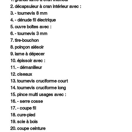
2. décapsuleur à cran intérieur avec :
3. - tournevis 8 mm
4. - dénude fil électrique
5. ouvre boîtes avec :
6. - tournevis 3 mm
7. tire-bouchon
8. poinçon alésoir
9. lame à dépecer
10. épissoir avec :
11. - démanilleur
12. ciseaux
13. tournevis cruciforme court
14. tournevis cruciforme long
15. pince multi usages avec :
16. - serre cosse
17. - coupe fil
18. cure-pied
19. scie à bois
20. coupe ceinture