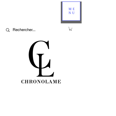
ME
NU