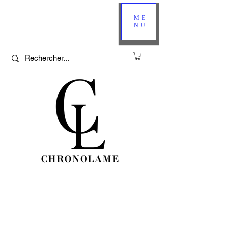
ME
NU