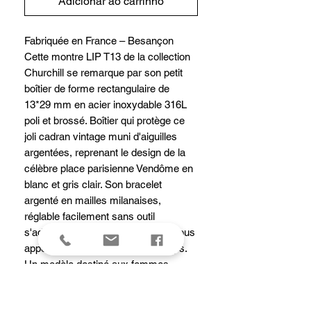
Adicionar ao carrinho
Fabriquée en France – Besançon
Cette montre LIP T13 de la collection
Churchill se remarque par son petit
boîtier de forme rectangulaire de
13*29 mm en acier inoxydable 316L
poli et brossé. Boîtier qui protège ce
joli cadran vintage muni d'aiguilles
argentées, reprenant le design de la
célèbre place parisienne Vendôme en
blanc et gris clair. Son bracelet
argenté en mailles milanaises,
réglable facilement sans outil
s'adaptera à tous les poignets et vous
apportera résistance dans le temps.
Un modèle destiné aux femmes
modernes, qui apprécient les petites
montres élégantes et raffinées à