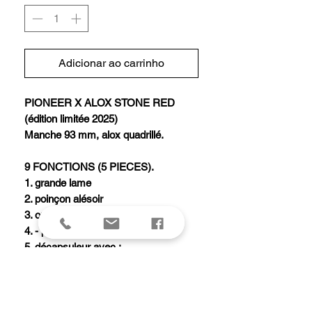
Adicionar ao carrinho
PIONEER X ALOX STONE RED
(édition limitée 2025)
Manche 93 mm, alox quadrillé.
9 FONCTIONS (5 PIECES).
1. grande lame
2. poinçon alésoir
3. ouvre-boîtes avec :
4. - petit tournevis 3 mm
5. décapsuleur avec :
6. - tournevis 7 mm
7. - dénude fil électrique
8. ciseaux
9. anneau