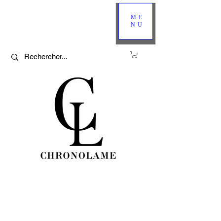
ME
NU