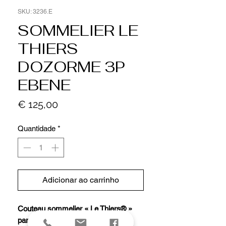
SKU: 3236.E
SOMMELIER LE
THIERS
DOZORME 3P
EBENE
Preço
€ 125,00
Quantidade
*
Adicionar ao carrinho
Couteau sommelier « Le Thiers® »
par C. DOZORME, 3 pièces (lame