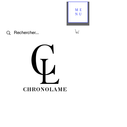
ME
NU