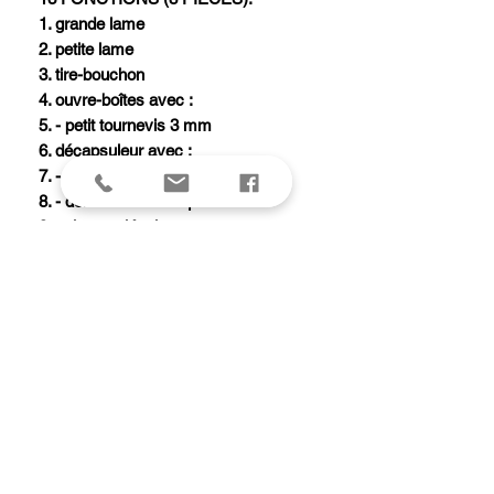
1. grande lame
2. petite lame
3. tire-bouchon
4. ouvre-boîtes avec :
5. - petit tournevis 3 mm
6. décapsuleur avec :
7. - tournevis 6 mm
8. - dénude fil électrique
9. poinçon alésoir avec :
10. - chas d'aiguille
11. pincettes
12. cure-dents
13. anneau