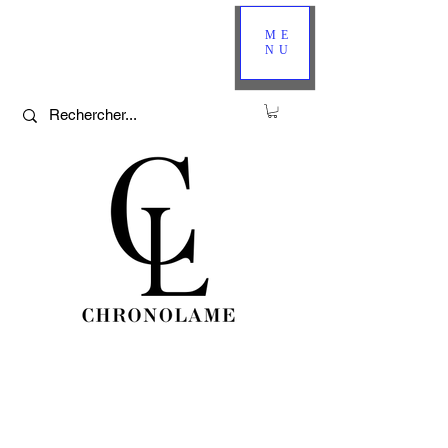
ME
NU