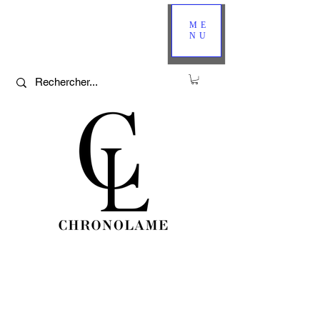
ME
NU