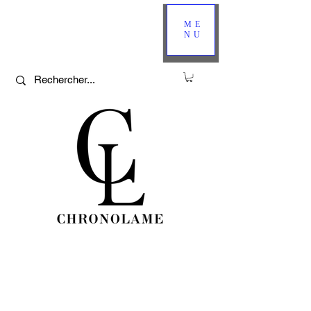
ME
NU