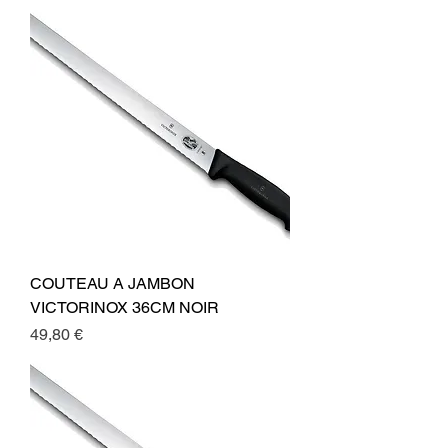
COUTEAU A JAMBON
VICTORINOX 36CM NOIR
Preis
49,80 €