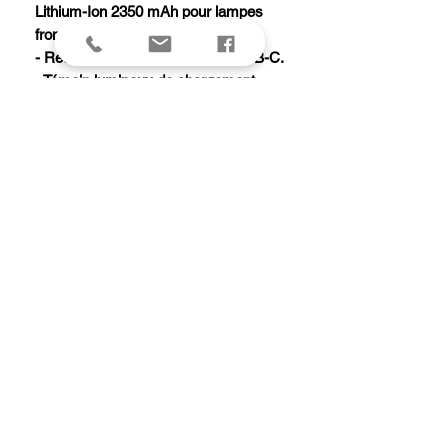
Lithium-Ion 2350 mAh pour lampes
frontales SWIFT RL.
- Recharge simple via la prise USB-C.
- Témoin lumineux de chargement.
- Poids : 50 g.
- Temps de charge : 6 h.