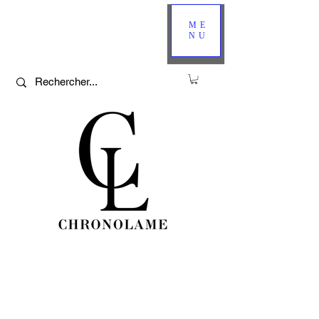
ME
NU