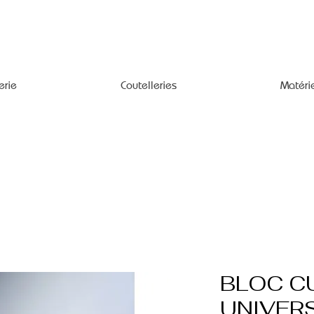
erie
Coutelleries
Matéri
BLOC C
UNIVER