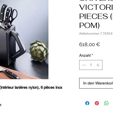
VICTOR
PIECES 
POM)
Artikelnummer: 7.7243.6
Preis
618,00 €
Anzahl
*
In den Warenkor
(intérieur lanières nylon), 6 pièces inox
m