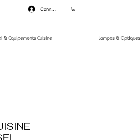
Connexion
el & Equipements Cuisine
Lampes & Optiques
UISINE
SEL