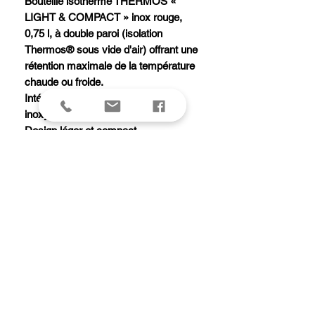
Bouteille isotherme THERMOS «
LIGHT & COMPACT » inox rouge,
0,75 l, à double paroi (isolation
Thermos® sous vide d'air) offrant une
rétention maximale de la température
chaude ou froide.
Intérieur et extérieur en acier
inoxydable incassable.
Design léger et compact.
Bouchon verseur anti-fuite.
Tasse de service isotherme en acier
inoxydable.
Garde 24 heures au chaud ou au froid.