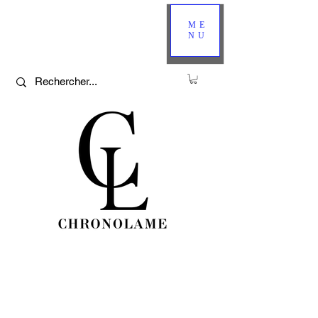
ME
NU