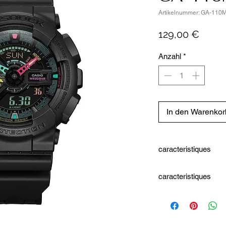
Artikelnummer: GA-11
Preis
129,00 €
Anzahl
*
In den Warenkor
caracteristiques
Fonctions et spécificit
caracteristiques
Forme du boîtie
Bracelet de Haute q
Matière du boîtie
longueur et 22 mm d
Diamètre du boîtier
Couleur du boîtie
Couleur du boîtier: 