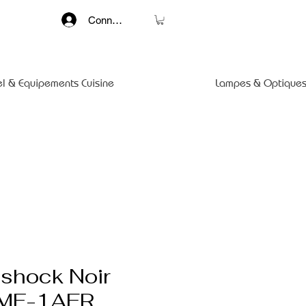
Connexion
el & Equipements Cuisine
Lampes & Optiques
shock Noir
MF-1AER