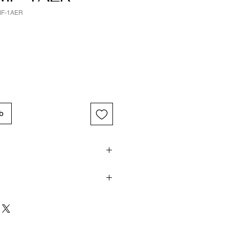
0MF-1AER
b
és techniques
r
Rond
ualité en Plastique Noir, 21 cm de
r
Résine
e largeur avec une Boucle Ardillon
: 51 mm, Épaisseur du boîtier: 14 mm,
r
Noir
Noir et Couleur du cadran: Noir