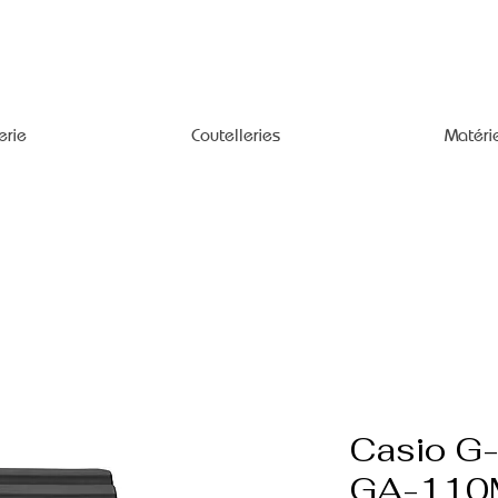
erie
Coutelleries
Matéri
Casio G-
GA-110