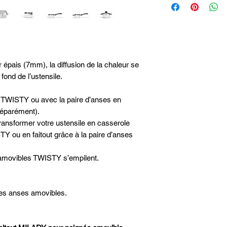
Hauteur intérieure9
Capacité3 L
Hauteur totale10.2
Longueur totale28 
Largeur totale21 c
Poids (Kg)0.85 kg
Lavage - Passe au l
 épais (7mm), la diffusion de la chaleur se
Source de chaleur -
fond de l’ustensile.
Matières - Acier In
Induction - Oui
e TWISTY ou avec la paire d’anses en
Queue - Amovible
éparément).
Sans couvercle
Diamètre - Ø 20cm
ansformer votre ustensile en casserole
Y ou en faitout grâce à la paire d’anses
s amovibles TWISTY s’empilent.
les anses amovibles.