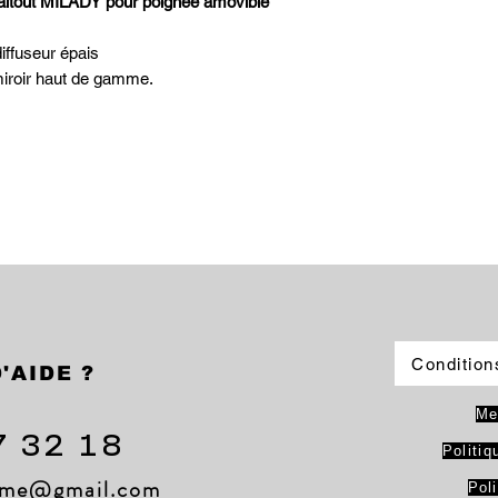
/faitout MILADY pour poignée amovible
iffuseur épais
e miroir haut de gamme.
Condition
'AIDE ?
Me
7 32 18
Politiq
lame@gmail.com
Pol