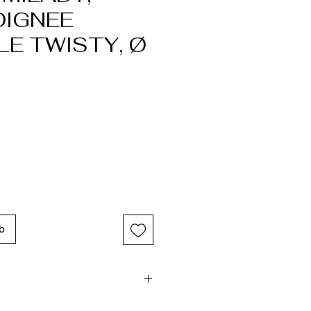
OIGNEE
LE TWISTY, Ø
b
haut20 cm