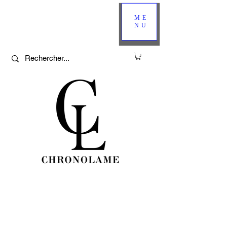
ME
NU