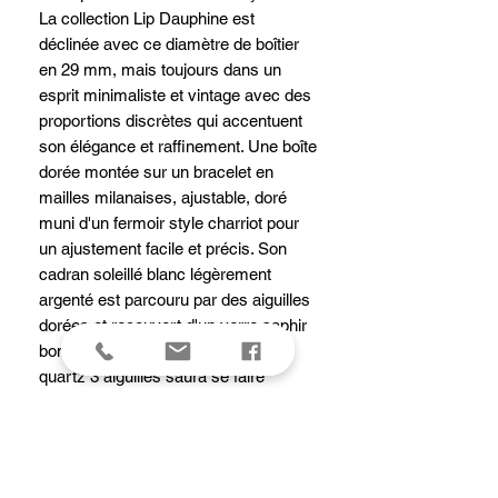
La collection Lip Dauphine est
déclinée avec ce diamètre de boîtier
en 29 mm, mais toujours dans un
esprit minimaliste et vintage avec des
proportions discrètes qui accentuent
son élégance et raffinement. Une boîte
dorée montée sur un bracelet en
mailles milanaises, ajustable, doré
muni d'un fermoir style charriot pour
un ajustement facile et précis. Son
cadran soleillé blanc légèrement
argenté est parcouru par des aiguilles
dorées et recouvert d'un verre saphir
bombé traité antireflet ; ce modèle
quartz 3 aiguilles saura se faire
remarquer par son éclat.
Garantie
2 ANS