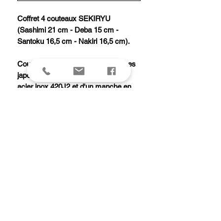
Coffret 4 couteaux SEKIRYU
(Sashimi 21 cm - Deba 15 cm -
Santoku 16,5 cm - Nakiri 16,5 cm).
Couteaux de fabrication et de formes
japonaises équipés d'une lame en
acier inox 420J2 et d'un manche en
peuplier naturel.
Ne vont pas au lave-vaisselle. Doivent
être lavés et essuyés après utilisation.