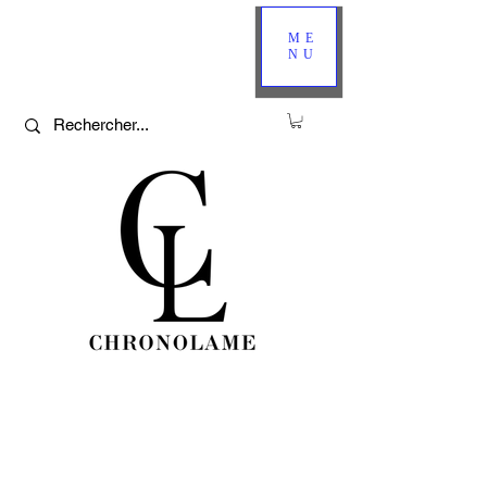
ME
NU