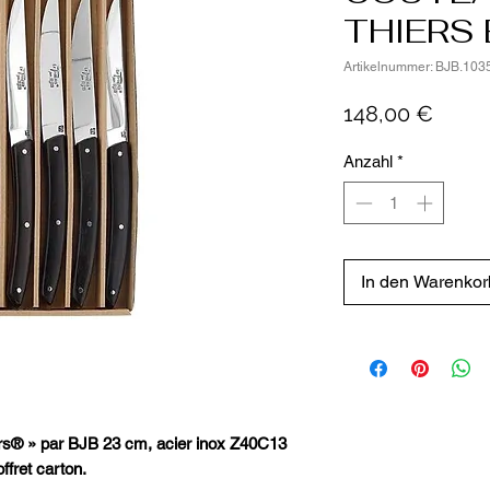
THIERS 
Artikelnummer: BJB.103
Preis
148,00 €
Anzahl
*
In den Warenkor
iers® » par BJB 23 cm, acier inox Z40C13
ffret carton.