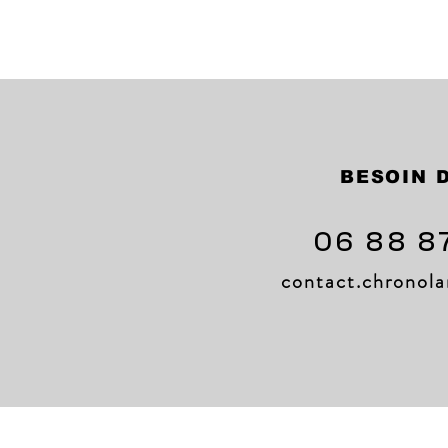
BESOIN D
06 88 8
contact.chrono