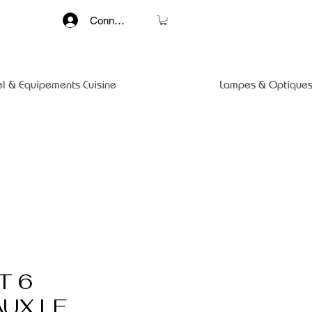
Connexion
el & Equipements Cuisine
Lampes & Optiques
T 6
UX LE