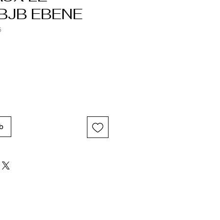
BJB EBENE
5
b