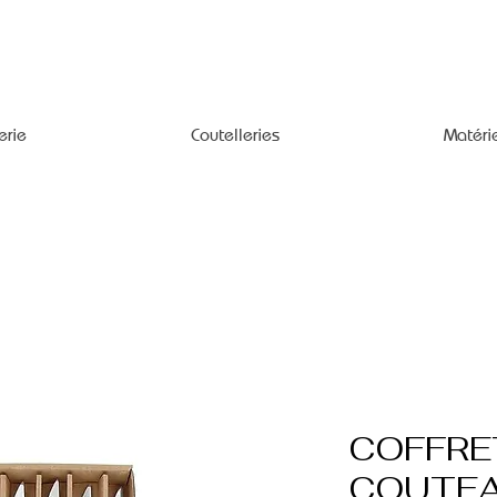
erie
Coutelleries
Matéri
COFFRE
COUTEA