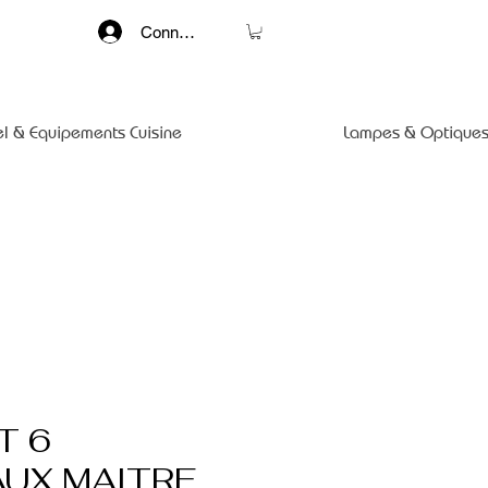
Connexion
el & Equipements Cuisine
Lampes & Optiques
T 6
UX MAITRE