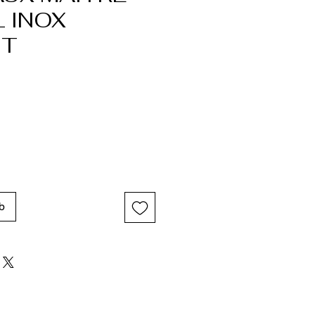
 INOX
NT
b