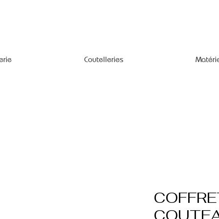
erie
Coutelleries
Matéri
COFFRE
COUTEA