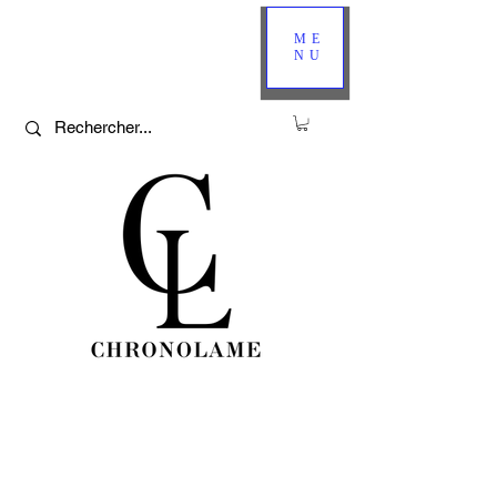
ME
NU