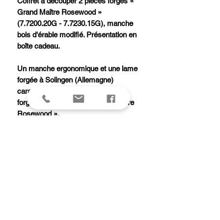
Coffret à découper 2 pièces forgés «
Grand Maître Rosewood »
(7.7200.20G - 7.7230.15G), manche
bois d'érable modifié. Présentation en
boîte cadeau.
Un manche ergonomique et une lame
forgée à Solingen (Allemagne)
caractérisent la ligne de couteaux
forgés VICTORINOX « Grand Maître
Rosewood ».
Le tranchant « made by Victorinox »
est garanti, les lames étant soumises
à un double affûtage et à un contrôle
laser.