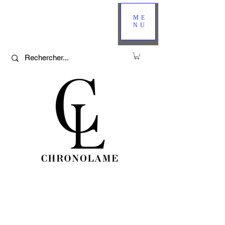
ME
NU