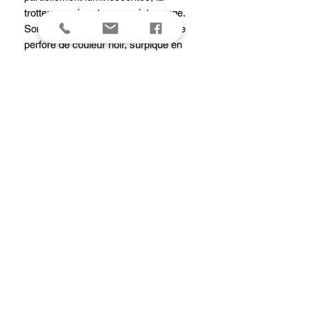
trotteuse présente une pointe rouge.
Son bracelet est en cuir de vachette
perforé de couleur noir, surpiqué en
ton sur ton, il se ferme grâce à une
boucle ardillon. Etanche à 50 m, elle
affiche un fond de boîte transparent
vissé. Une grande montre, pour tous
les grands hommes.
Garantie
2 ANS
caracteristiques
Boîtier : rond acier inoxydable 316L poli et
brossé
Dimensions : 40 mm
Entrecorne : 20 mm
Fonctions :
3 aiguilles : heures/minutes/secondes.
Fonction stop seconde.