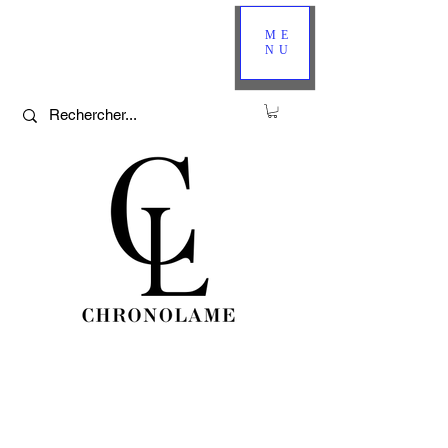
ME
NU