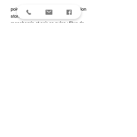
poignard lame 11 cm acier 420 finition
stonewashed
manchegris et noir en nylon : fibre de
verre avec trou de laniere ,
etu polyester noir