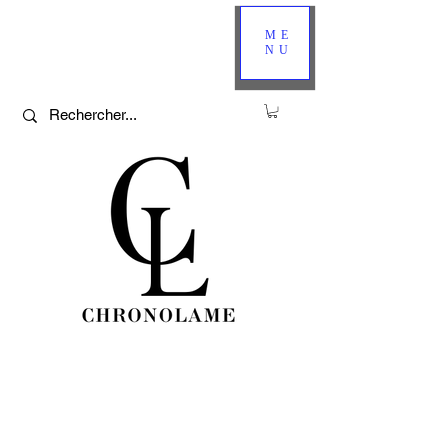
ME
NU