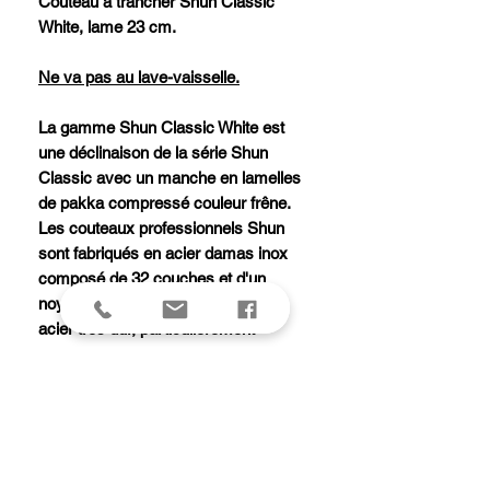
Couteau à trancher Shun Classic
White, lame 23 cm.
Ne va pas au lave-vaisselle.
La gamme Shun Classic White est
une déclinaison de la série Shun
Classic avec un manche en lamelles
de pakka compressé couleur frêne.
Les couteaux professionnels Shun
sont fabriqués en acier damas inox
composé de 32 couches et d'un
noyau central en acier VG-10. Cet
acier très dur, particulièrement
résistant à la corrosion, possède une
dureté Rockwell de 61 +/- 1. Le
tranchant convexe de la lame ainsi
que l'affûtage manuel de chaque
couteau Shun garantissent une coupe
remarquable. La beauté du manche