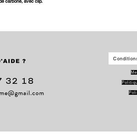
de carbone, avec clip.
Condition
'AIDE ?
Me
7 32 18
Politiq
lame@gmail.com
Pol