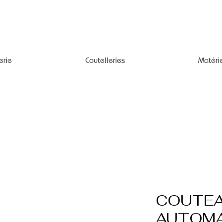
erie
Coutelleries
Matéri
COUTE
AUTOMA