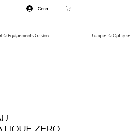
Connexion
el & Equipements Cuisine
Lampes & Optiques
AU
TIQUE ZERO