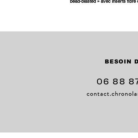
bead-blasted » avec inserts fibre 
BESOIN D
06 88 8
contact.chrono