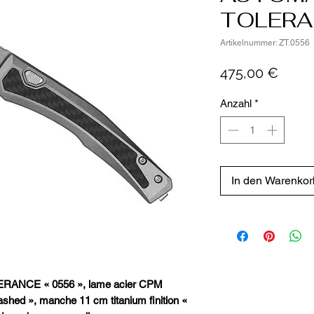
TOLERA
Artikelnummer: ZT.0556
Preis
475,00 €
Anzahl
*
In den Warenkor
ERANCE « 0556 », lame acier CPM
ashed », manche 11 cm titanium finition «