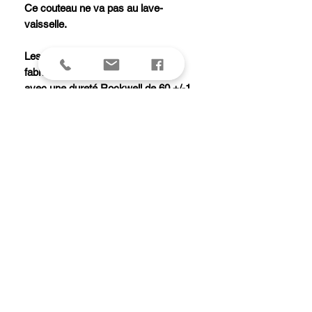
Ce couteau ne va pas au lave-
vaisselle.
Les couteaux Pakka San Maï sont
fabriqués en acier 10Cr15CoMoV
avec une dureté Rockwell de 60 +/-1.
Le manche est en bois de Pakka avec
un liseré rouge et doré et un rivet
décoratif, la mitre est en inox brossé.