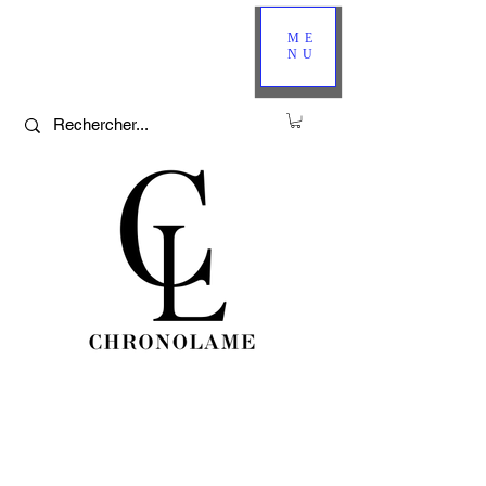
ME
NU