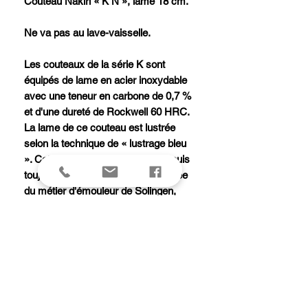
Couteau Nakiri « K N », lame 18 cm.
Ne va pas au lave-vaisselle.
Les couteaux de la série K sont
équipés de lame en acier inoxydable
avec une teneur en carbone de 0,7 %
et d'une dureté de Rockwell 60 HRC.
La lame de ce couteau est lustrée
selon la technique de « lustrage bleu
». Cette opération, considérée depuis
toujours comme la plus sophistiquée
du métier d'émouleur de Solingen,
confère aux lames un reflet bleuté
irisé.
Le manche en prunier avec ses rivets
en aluminium caractérise les
couteaux de cette gamme par sa
forme ovale et incurvée.