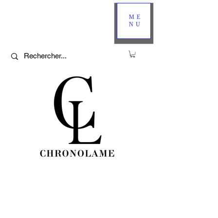
ME
NU