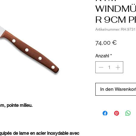
WINDM
R 9CM P
Artikelnummer: RH.9731
Preis
74,00 €
Anzahl
*
In den Warenkor
m, pointe milieu.
quipés de lame en acier inoxydable avec