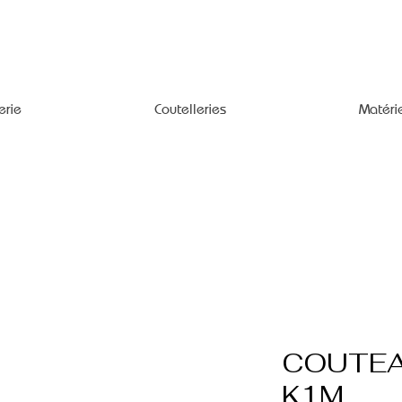
erie
Coutelleries
Matéri
COUTEA
K1M