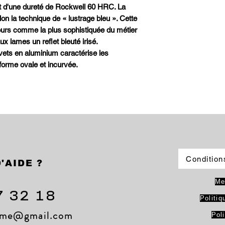
t d'une dureté de Rockwell 60 HRC. La
on la technique de « lustrage bleu ». Cette
ours comme la plus sophistiquée du métier
x lames un reflet bleuté irisé.
vets en aluminium caractérise les
orme ovale et incurvée.
Condition
'AIDE ?
Me
7 32 18
Politiq
lame@gmail.com
Pol