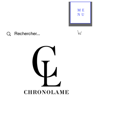
ME
NU