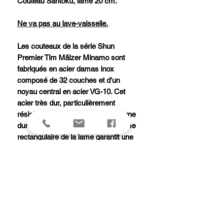
Couteau Santoku, lame 20 cm.
Ne va pas au lave-vaisselle.
Les couteaux de la série Shun
Premier Tim Mälzer Minamo sont
fabriqués en acier damas inox
composé de 32 couches et d'un
noyau central en acier VG-10. Cet
acier très dur, particulièrement
résistant à la corrosion, possède une
dureté Rockwell de 61+/- 1. La forme
rectangulaire de la lame garantit une
coupe remarquable et précise.
Le manche en bois de pakka
compressé, rehaussé par une mitre
en bout, offre grâce à sa courbure
inférieure une tenue agréable dans la
main.