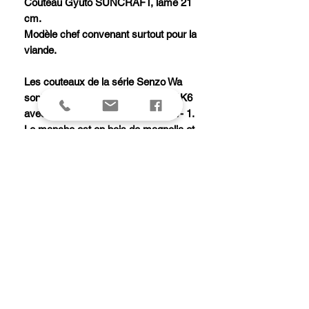
Couteau Gyuto SUNCRAFT, lame 21
cm.
Modèle chef convenant surtout pour la
viande.
Les couteaux de la série Senzo Wa
sont équipés d'une lame en acier 1K6
avec une dureté Rockwell de 58 +/- 1.
Le manche est en bois de magnolia et
la mitre en acier inoxydable.
Ce couteau ne va pas au lave-
vaisselle.