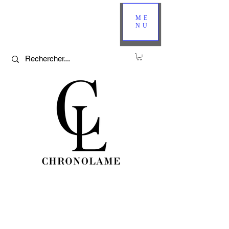
ME
NU