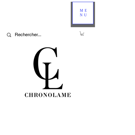
ME
NU