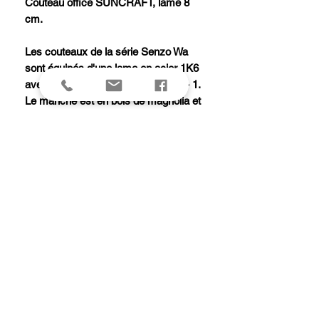
Couteau office SUNCRAFT, lame 8
cm.
Les couteaux de la série Senzo Wa
sont équipés d'une lame en acier 1K6
avec une dureté Rockwell de 58 +/- 1.
Le manche est en bois de magnolia et
la mitre en acier inoxydable.
Ce couteau ne va pas au lave-
vaisselle.