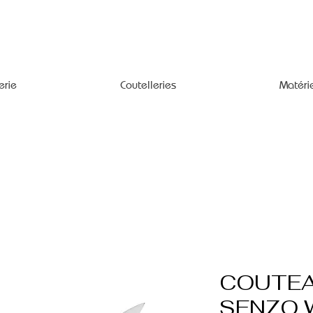
erie
Coutelleries
Matéri
COUTEA
SENZO 