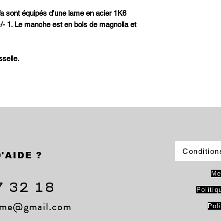
a sont équipés d'une lame en acier 1K6
/- 1. Le manche est en bois de magnolia et
selle.
Condition
'AIDE ?
Me
7 32 18
Politiq
lame@gmail.com
Pol