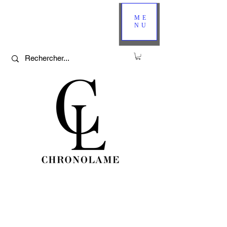
ME
NU