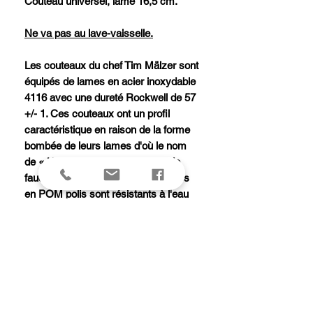
Couteau universel, lame 16,5 cm.
Ne va pas au lave-vaisselle.
Les couteaux du chef Tim Mälzer sont
équipés de lames en acier inoxydable
4116 avec une dureté Rockwell de 57
+/- 1. Ces couteaux ont un profil
caractéristique en raison de la forme
bombée de leurs lames d'où le nom
de « Kamagata » (= « en forme de
faucille » en japonais). Les manches
en POM polis sont résistants à l'eau
et la mitre avec la signature d'un
taureau (icône de Tim Mälzer) orne
l'extrémité de chaque couteau. Le
design est sans fioritures. La série
Kamagata séduit par sa fonctionnalité
et son aspect minimaliste.