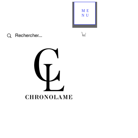
ME
NU