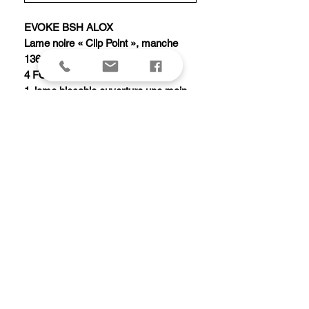
EVOKE BSH ALOX
Lame noire « Clip Point », manche
136 mm camouflé.
4 FONCTIONS (1 PIECE)
1. lame blocable ouverture une main
2. bouton double amovible
3. trou de lanière
4. clip