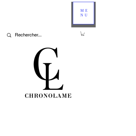
ME
NU