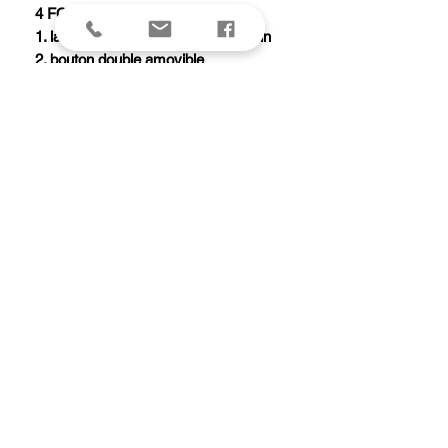
4 FONCTIONS (1 PIECE)
1. lame blocable ouverture une main
2. bouton double amovible
3. trou de lanière
4. clip