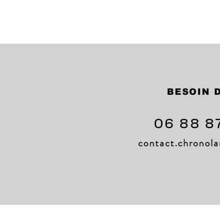
BESOIN D
06 88 8
contact.chrono