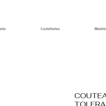
erie
Coutelleries
Matéri
COUTEA
TOLERA