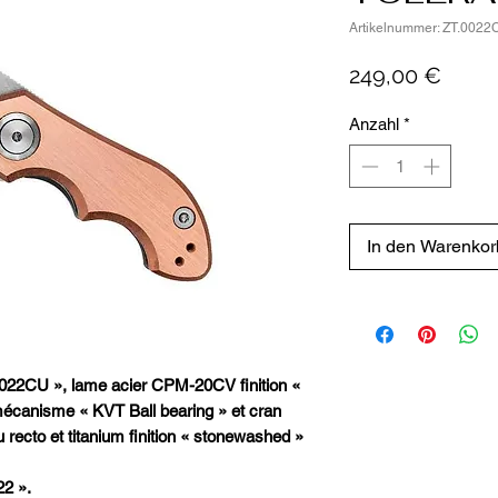
Artikelnummer: ZT.0022
Preis
249,00 €
Anzahl
*
In den Warenkor
CU », lame acier CPM-20CV finition «
mécanisme « KVT Ball bearing » et cran
 recto et titanium finition « stonewashed »
22 ».