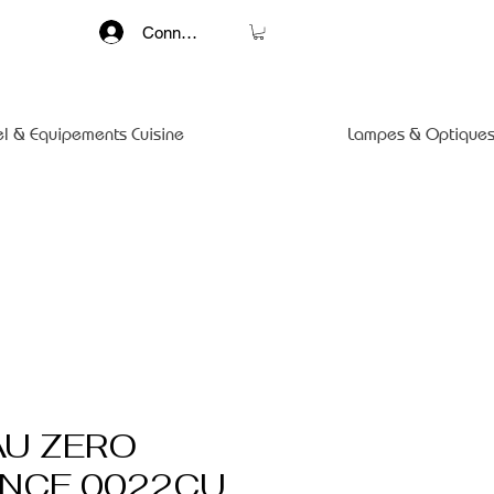
Connexion
el & Equipements Cuisine
Lampes & Optiques
U ZERO
NCE 0022CU