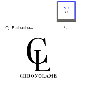
ME
NU