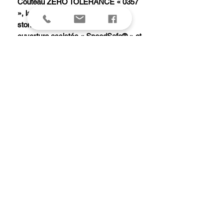
Couteau ZERO TOLERANCE « 0357
», lame acier CPM-20CV finition «
stonewashed » avec « flipper »,
ouverture assistée « SpeedSafe® » et
cran intérieur, manche 11 cm G10
noir, avec clip.