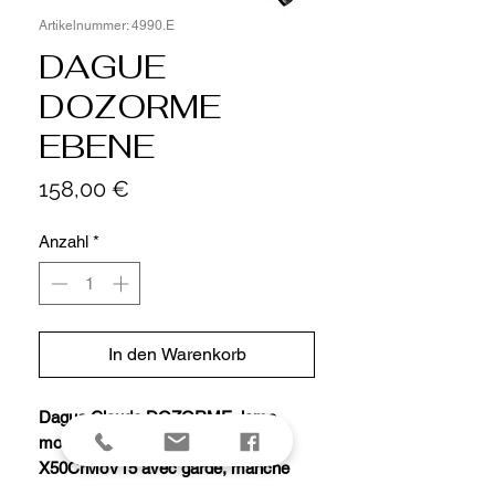
Artikelnummer: 4990.E
DAGUE
DOZORME
EBENE
Preis
158,00 €
Anzahl
*
In den Warenkorb
Dague Claude DOZORME, lame
mono-tranchant 25 cm acier
X50CrMoV15 avec garde, manche
ébène, étui cuir.