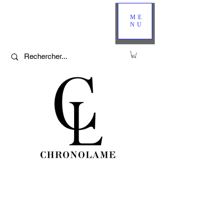
ME
NU