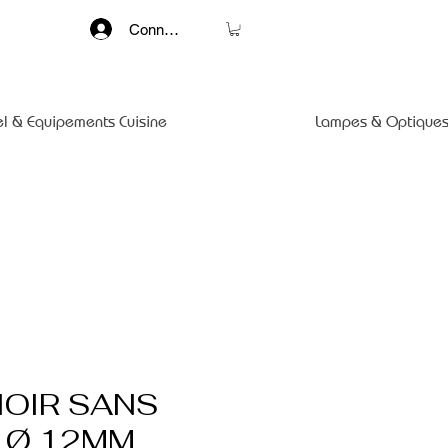
Connexion
el & Equipements Cuisine
Lampes & Optiques
OIR SANS
- Ø 12MM