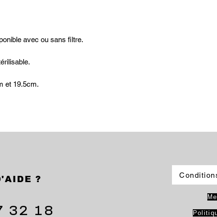
Matière : Acier inox
Entretien : Passe a
ponible avec ou sans filtre.
érilisable.
m et 19.5cm.
Condition
'AIDE ?
Me
7 32 18
Politiq