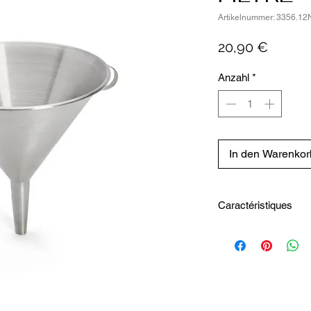
Artikelnummer: 3356.12
Preis
20,90 €
Anzahl
*
In den Warenkor
Caractéristiques
Diamètre intérieur 
Hauteur intérieure 
Hauteur totale : 12
Longueur totale : 1
Largeur totale : 12
Diamètre fond induc
Poids (Kg) : 0.13 kg