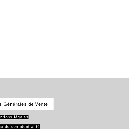
u lave-vaisselle
s Générales de Vente
ntions légales
ue de confidentialité