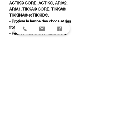
ACTIK® CORE, ACTIK®, ARIA2,
ARIA1, TIKKA® CORE, TIKKA®,
TIKKINA® et TIKKID®.
- Protège la lampe des chocs et des
frottements.
- Peut se fixer à la ceinture, à une
bretelle de sac à dos grâce à la sangle
ou s'accrocher avec un mousqueton.
- Peut contenir un jeu de piles de
rechange.