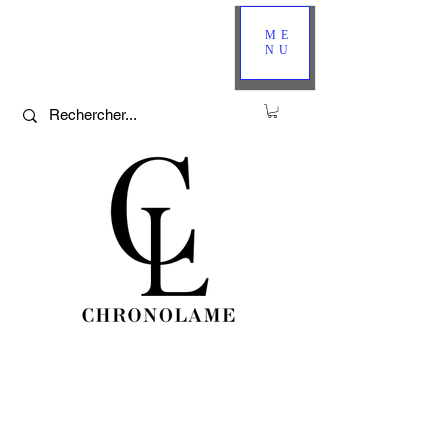
ME
NU