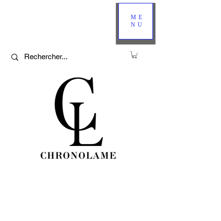
ME
NU