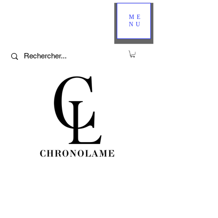
ME
NU