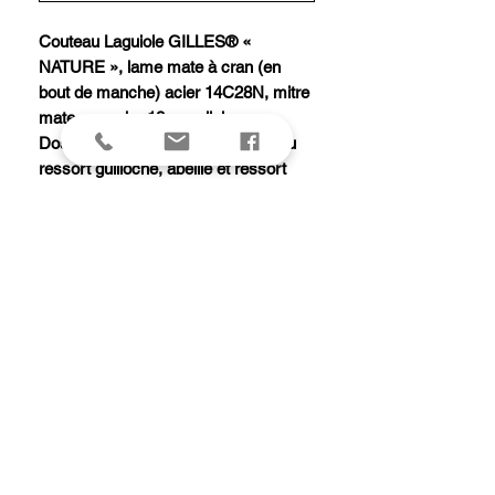
Couteau Laguiole GILLES® «
NATURE », lame mate à cran (en
bout de manche) acier 14C28N, mitre
mate, manche 12 cm olivier.
Dos de lame, platines et intérieur du
ressort guilloché, abeille et ressort
forgés et ciselés main.
Modèle équipé d'une butée de lame
garantissant la longévité de la coupe.
Livré avec pochette cuir.