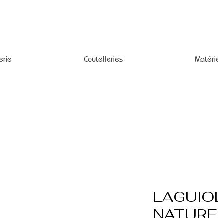
erie
Coutelleries
Matéri
LAGUIO
NATURE 