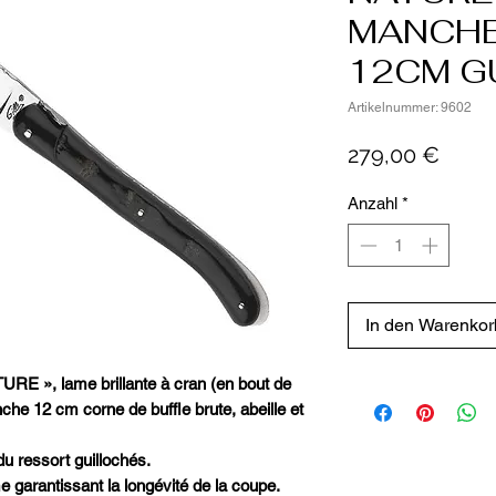
MANCHE
12CM G
Artikelnummer: 9602
Preis
279,00 €
Anzahl
*
In den Warenkor
RE », lame brillante à cran (en bout de
e 12 cm corne de buffle brute, abeille et
du ressort guillochés.
 garantissant la longévité de la coupe.