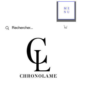
ME
NU