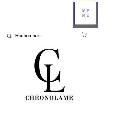
ME
NU