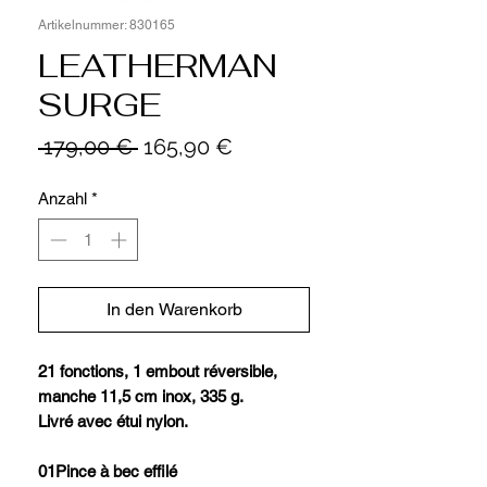
Artikelnummer: 830165
LEATHERMAN
SURGE
Standardpreis
Sale-
 179,00 € 
165,90 €
Preis
Anzahl
*
In den Warenkorb
21 fonctions, 1 embout réversible,
manche 11,5 cm inox, 335 g.
Livré avec étui nylon.
01Pince à bec effilé