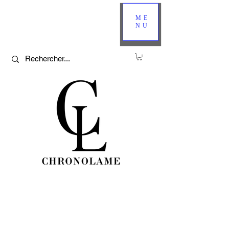
ME
NU