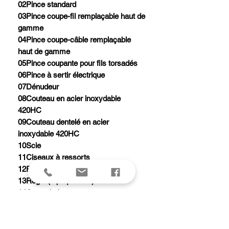
02Pince standard
03Pince coupe-fil remplaçable haut de
gamme
04Pince coupe-câble remplaçable
haut de gamme
05Pince coupante pour fils torsadés
06Pince à sertir électrique
07Dénudeur
08Couteau en acier inoxydable
420HC
09Couteau dentelé en acier
inoxydable 420HC
10Scie
11Ciseaux à ressorts
12Poinçon avec passant pour fil
13Règle (8 po | 19 cm)
14Ouvre-boîte
15Décapsuleur
16Lime à bois/métal
17Lime diamantée