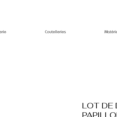
erie
Coutelleries
Matéri
LOT DE 
PAPILL