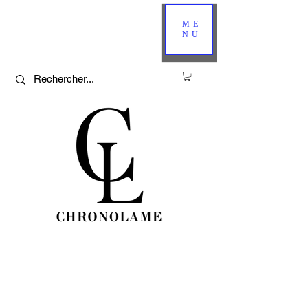
ME
NU