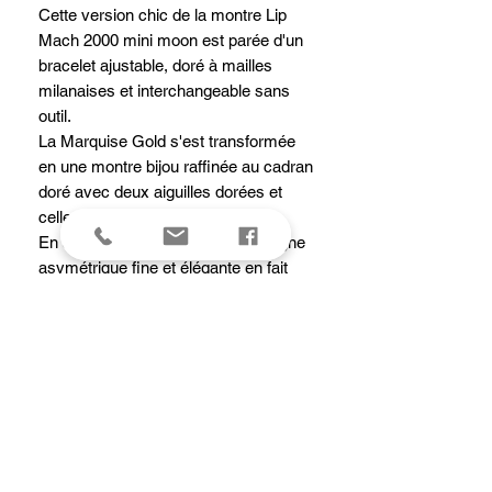
Cette version chic de la montre Lip
Mach 2000 mini moon est parée d'un
bracelet ajustable, doré à mailles
milanaises et interchangeable sans
outil.
La Marquise Gold s'est transformée
en une montre bijou raffinée au cadran
doré avec deux aiguilles dorées et
celle des heures en noir.
En soirée comme au bureau, sa ligne
asymétrique fine et élégante en fait
une montre très féminine et de chaque
instant.
caracteristiques
Boîtier : autre acier inoxydable 316L poli
Dimensions : 30mm x 28mm
Entrecorne : 14 mm
Fonctions :