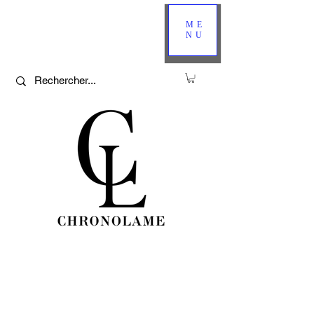
ME
NU