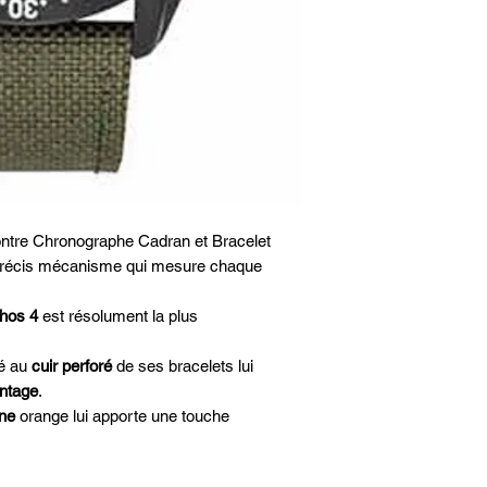
Matière bracelet
Système de fermetur
Si système fermetur
fermoir, type de fermo
Affichage du jour
Affichage de la date
Montre Chronographe Cadran et Bracelet
précis mécanisme qui mesure chaque
Chronographe
thos 4
est résolument la plus
Alarme
Type d'index
ié au
cuir perforé
de ses bracelets lui
intage
.
Matière verre
one
orange lui apporte une touche
Couleur du cadran