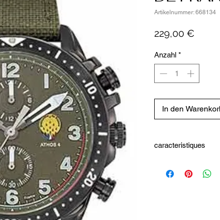
Artikelnummer: 668134
Preis
229,00 €
Anzahl
*
In den Warenkor
caracteristiques
Type d'utilisateur
Type d'affichage
Type et référence de
mouvement