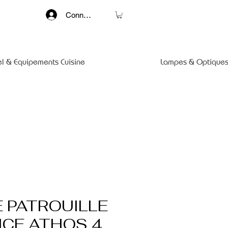
Connexion
el & Equipements Cuisine
Lampes & Optiques
 PATROUILLE
NCE ATHOS 4